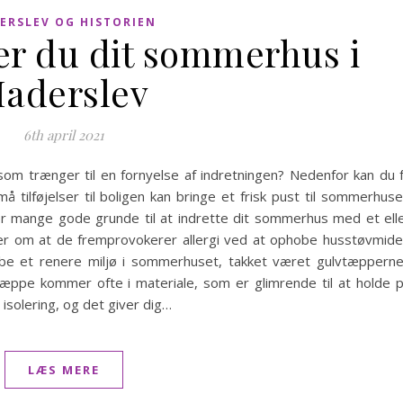
ERSLEV OG HISTORIEN
er du dit sommerhus i
aderslev
6th april 2021
om trænger til en fornyelse af indretningen? Nedenfor kan du 
må tilføjelser til boligen kan bringe et frisk pust til sommerhuse
 mange gode grunde til at indrette dit sommerhus med et ell
r om at de fremprovokerer allergi ved at ophobe husstøvmide
be et renere miljø i sommerhuset, takket været gulvtæppern
ulvtæppe kommer ofte i materiale, som er glimrende til at holde 
solering, og det giver dig…
LÆS MERE