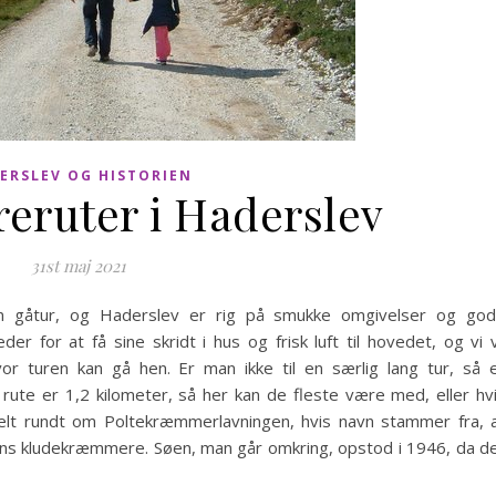
ERSLEV OG HISTORIEN
eruter i Haderslev
31st maj 2021
n gåtur, og Haderslev er rig på smukke omgivelser og go
r for at få sine skridt i hus og frisk luft til hovedet, og vi v
or turen kan gå hen. Er man ikke til en særlig lang tur, så 
ute er 1,2 kilometer, så her kan de fleste være med, eller hv
mpelt rundt om Poltekræmmerlavningen, hvis navn stammer fra, 
nens kludekræmmere. Søen, man går omkring, opstod i 1946, da d