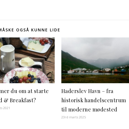
 MÅSKE OGSÅ KUNNE LIDE
er du om at starte
Haderslev Havn – fra
d & Breakfast?
historisk handelscentrum
ts 2021
til moderne mødested
23rd marts 2025