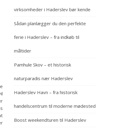
virksomheder i Haderslev bør kende
Sådan planlægger du den perfekte
ferie i Haderslev – fra indkøb til
måltider
Pamhule Skov – et historisk
naturparadis nær Haderslev
de
Haderslev Havn – fra historisk
il
er
handelscentrum til moderne mødested
is
at
Boost weekendturen til Haderslev
er