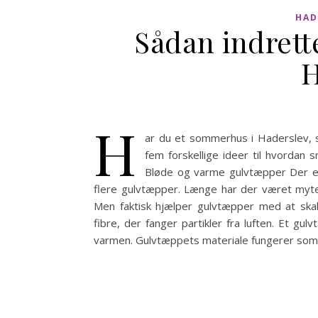
HAD
Sådan indrett
H
H
ar du et sommerhus i Haderslev, s
fem forskellige ideer til hvordan s
Bløde og varme gulvtæpper Der er
flere gulvtæpper. Længe har der været myte
Men faktisk hjælper gulvtæpper med at ska
fibre, der fanger partikler fra luften. Et g
varmen. Gulvtæppets materiale fungerer som i