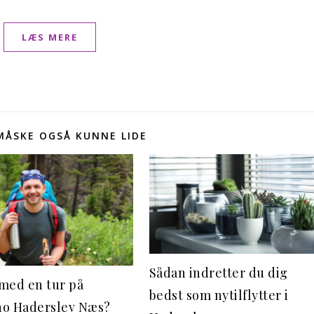
LÆS MERE
 MÅSKE OGSÅ KUNNE LIDE
Sådan indretter du dig
med en tur på
bedst som nytilflytter i
o Haderslev Næs?