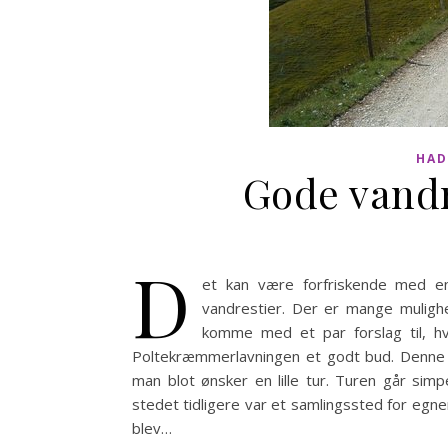
HAD
Gode vandr
D
et kan være forfriskende med e
vandrestier. Der er mange mulighede
komme med et par forslag til, hv
Poltekræmmerlavningen et godt bud. Denne r
man blot ønsker en lille tur. Turen går si
stedet tidligere var et samlingssted for eg
blev…