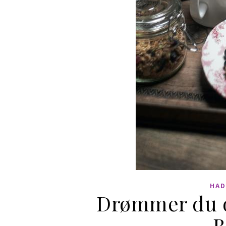
HAD
Drømmer du o
B