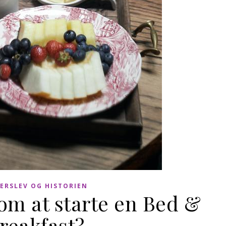
ERSLEV OG HISTORIEN
m at starte en Bed &
reakfast?