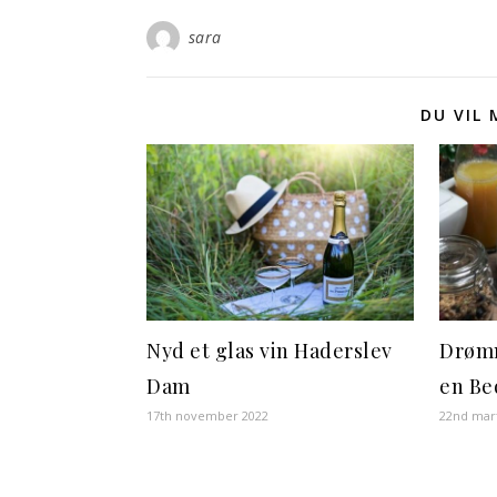
sara
DU VIL
Nyd et glas vin Haderslev
Drømm
Dam
en Be
17th november 2022
22nd mar