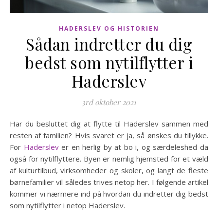
HADERSLEV OG HISTORIEN
Sådan indretter du dig
bedst som nytilflytter i
Haderslev
3rd oktober 2021
Har du besluttet dig at flytte til Haderslev sammen med
resten af familien? Hvis svaret er ja, så ønskes du tillykke.
For
Haderslev
er en herlig by at bo i, og særdeleshed da
også for nytilflyttere. Byen er nemlig hjemsted for et væld
af kulturtilbud, virksomheder og skoler, og langt de fleste
børnefamilier vil således trives netop her. I følgende artikel
kommer vi nærmere ind på hvordan du indretter dig bedst
som nytilflytter i netop Haderslev.