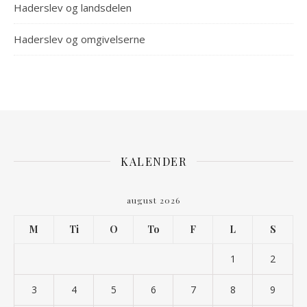
Haderslev og landsdelen
Haderslev og omgivelserne
KALENDER
august 2026
M
Ti
O
To
F
L
S
1
2
3
4
5
6
7
8
9