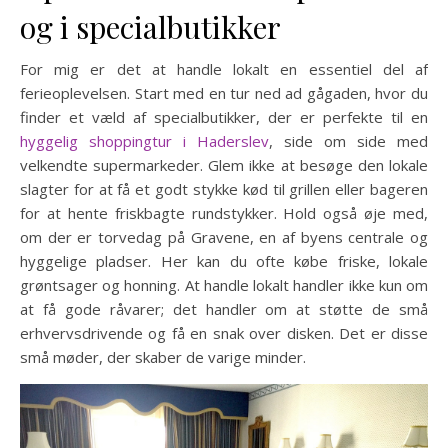
og i specialbutikker
For mig er det at handle lokalt en essentiel del af
ferieoplevelsen. Start med en tur ned ad gågaden, hvor du
finder et væld af specialbutikker, der er perfekte til en
hyggelig shoppingtur i Haderslev
, side om side med
velkendte supermarkeder. Glem ikke at besøge den lokale
slagter for at få et godt stykke kød til grillen eller bageren
for at hente friskbagte rundstykker. Hold også øje med,
om der er torvedag på Gravene, en af byens centrale og
hyggelige pladser. Her kan du ofte købe friske, lokale
grøntsager og honning. At handle lokalt handler ikke kun om
at få gode råvarer; det handler om at støtte de små
erhvervsdrivende og få en snak over disken. Det er disse
små møder, der skaber de varige minder.